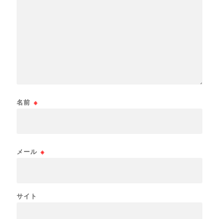
名前
※
メール
※
サイト