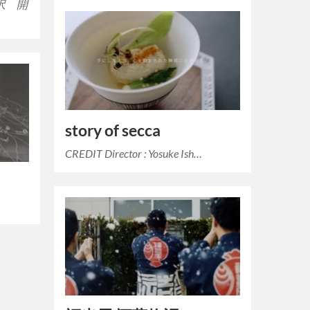
沢 開
story of secca
CREDIT Director : Yosuke Ish…
…