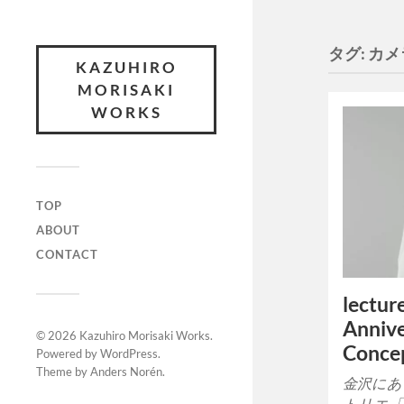
タグ:
カメ
KAZUHIRO
MORISAKI
WORKS
TOP
ABOUT
CONTACT
lectur
Annive
© 2026
Kazuhiro Morisaki Works
.
Conce
Powered by
WordPress
.
Theme by
Anders Norén
.
金沢にあ
トリエ「lec