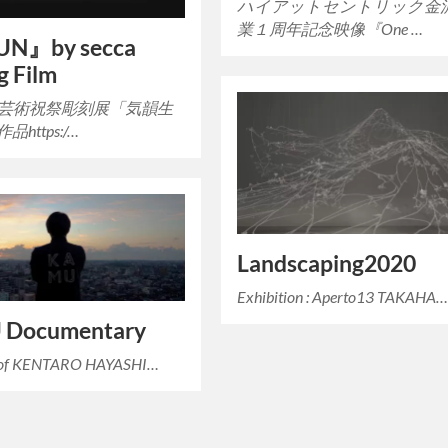
ハイアットセントリック金
業１周年記念映像『One …
UN』by secca
g Film
芸術祝祭彫刻展「気韻生
https:/…
Landscaping2020
Exhibition : Aperto13 TAKAHA
Documentary
w of KENTARO HAYASHI…