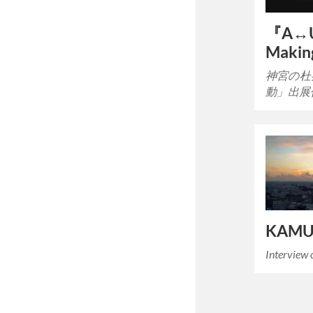
『A↔︎
Makin
神宮の杜
動」出展作品
KAMU 
Intervie