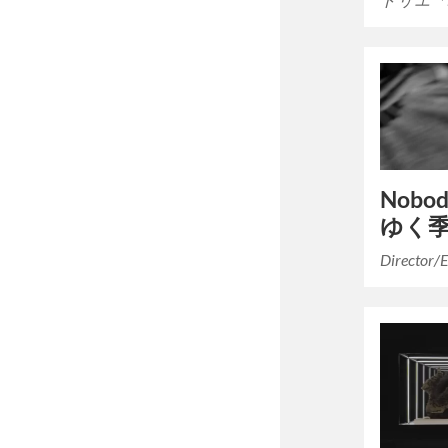
Nobo
ゆく季
Director/