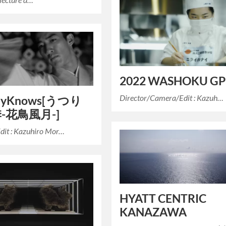
2022 WASHOKU GP
Director/Camera/Edit : Kazuh…
dyKnows[うつり
-花鳥風月-]
Edit : Kazuhiro Mor…
HYATT CENTRIC
KANAZAWA